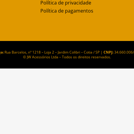
Política de privacidade
Política de pagamentos
o:
Rua Barcelos, nº 1218 – Loja 2 – Jardim Colibri – Cotia / SP |
CNPJ:
34.660.006
© JW Acessórios Ltda – Todos os direitos reservados.