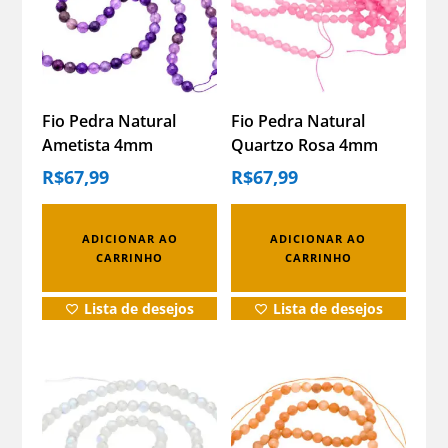
Fio Pedra Natural
Fio Pedra Natural
Ametista 4mm
Quartzo Rosa 4mm
Facetada Contas
Facetada Contas
R$
67,99
R$
67,99
Ametista
Quartzo Rosa
ADICIONAR AO
ADICIONAR AO
CARRINHO
CARRINHO
Lista de desejos
Lista de desejos