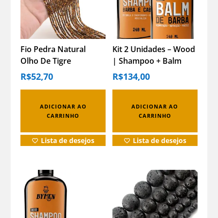
Fio Pedra Natural
Kit 2 Unidades – Wood
Olho De Tigre
| Shampoo + Balm
Facetada 2mm –
Wood – Bymen
R$
52,70
R$
134,00
Artesanato Facetada
2mm
ADICIONAR AO
ADICIONAR AO
CARRINHO
CARRINHO
Lista de desejos
Lista de desejos