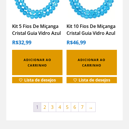
Kit 5 Fios De Miçanga
Kit 10 Fios De Miçanga
Cristal Guia Vidro Azul
Cristal Guia Vidro Azul
Claro – 8mm Azul-
Claro – 8mm Azul-
R$
32,99
R$
46,99
claro 4 Cm 8 Mm
claro 4 Cm 8 Mm
ADICIONAR AO
ADICIONAR AO
CARRINHO
CARRINHO
Lista de desejos
Lista de desejos
1
2
3
4
5
6
7
→