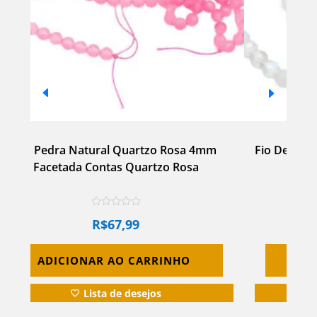
o De Pedra Da Lua Natural 4mm Facetada
Fio Pedra
Contas Pedra Da Lua
Faceta
R$
67,99
d
e
ADICIONAR AO CARRINHO
ADICI
5
Lista de desejos