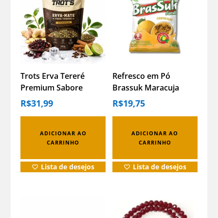
Trots Erva Tereré
Refresco em Pó
Premium Sabore
Brassuk Maracuja
Especiarias 500g
300g – Fácil e
R$
31,99
R$
19,75
Economico
ADICIONAR AO
ADICIONAR AO
CARRINHO
CARRINHO
Lista de desejos
Lista de desejos