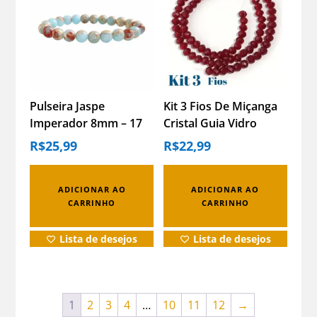
Pulseira Jaspe
Kit 3 Fios De Miçanga
Imperador 8mm – 17
Cristal Guia Vidro
Cm
Vermelho 8mm
R$
25,99
R$
22,99
Vermelho 40 Cm 8 Mm
ADICIONAR AO
ADICIONAR AO
CARRINHO
CARRINHO
Lista de desejos
Lista de desejos
1
2
3
4
…
10
11
12
→