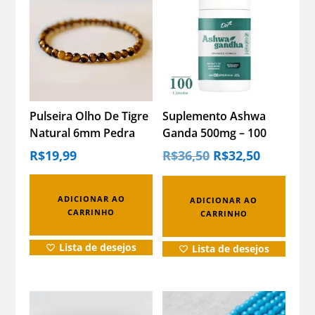
Pulseira Olho De Tigre
Suplemento Ashwa
Natural 6mm Pedra
Ganda 500mg – 100
Proteção Unissex
Capsulas
O
O
R$
19,99
R$
36,50
R$
32,50
PREÇO
PREÇO
ORIGINAL
ATUAL
ERA:
É:
R$36,50.
R$32,50.
ADICIONAR AO
ADICIONAR AO
CARRINHO
CARRINHO
Lista de desejos
Lista de desejos