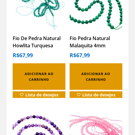
Fio De Pedra Natural
Fio Pedra Natural
Howlita Turquesa
Malaquita 4mm
4mm Facetada Contas
Facetada Contas
R$
67,99
R$
67,99
Howlita Turquesa
Malaquita
ADICIONAR AO
ADICIONAR AO
CARRINHO
CARRINHO
Lista de desejos
Lista de desejos