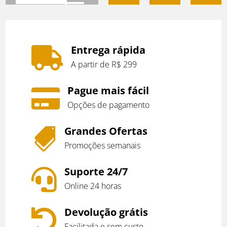
era:
atual
CARRINHO
R$36,50.
é:
R$32,50.
Entrega rápida

A partir de R$ 299
Pague mais fácil

Opções de pagamento
Grandes Ofertas

Promoções semanais
Suporte 24/7

Online 24 horas
Devolução grátis

Facilitada e sem custo