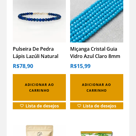
Pulseira De Pedra
Miçanga Cristal Guia
Lápis Lazúli Natural
Vidro Azul Claro 8mm
Energia E Proteção
– Espiritualidade Azul-
R$
78,90
R$
15,99
Prata – M
celeste 40 Cm 8 Mm
ADICIONAR AO
ADICIONAR AO
CARRINHO
CARRINHO
Lista de desejos
Lista de desejos