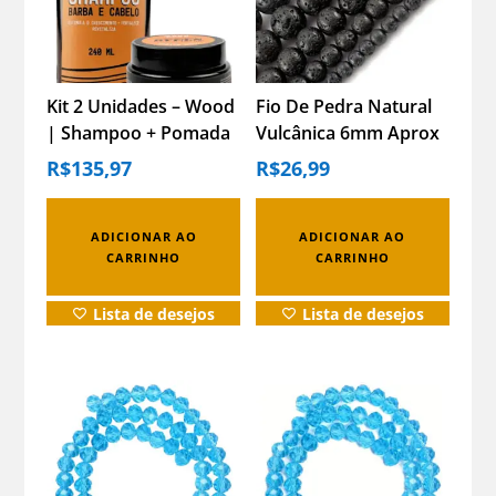
Kit 2 Unidades – Wood
Fio De Pedra Natural
| Shampoo + Pomada
Vulcânica 6mm Aprox
– Matte Bymen
60 Contas
R$
135,97
R$
26,99
Shampoo-pomada
ADICIONAR AO
ADICIONAR AO
CARRINHO
CARRINHO
Lista de desejos
Lista de desejos