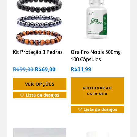
produto
tem
várias
variantes.
As
opções
podem
Kit Proteção 3 Pedras
Ora Pro Nobis 500mg
100 Cápsulas
ser
Suplemento Natural
escolhidas
O
O
R$
99,00
R$
69,00
R$
31,99
PREÇO
PREÇO
ORIGINAL
ATUAL
na
ERA:
É:
R$99,00.
R$69,00.
página
VER OPÇÕES
ADICIONAR AO
do
CARRINHO
Lista de desejos
produto
Lista de desejos