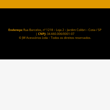
Endereço:
Rua Barcelos, nº 1218 – Loja 2 – Jardim Colibri – Cotia / SP
|
CNPJ:
34.660.006/0001-07
© JW Acessórios Ltda – Todos os direitos reservados.