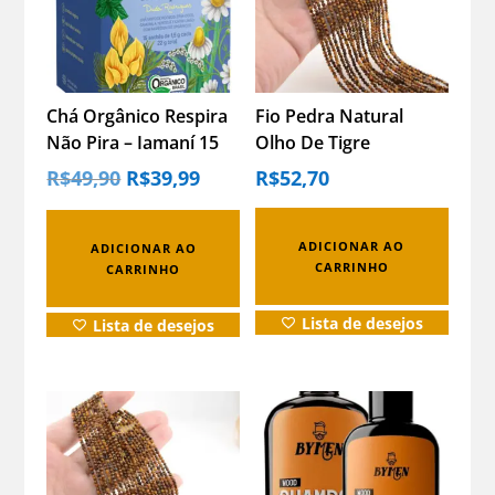
Chá Orgânico Respira
Fio Pedra Natural
Não Pira – Iamaní 15
Olho De Tigre
Sachês 22g
Facetada 4mm –
O
O
R$
49,90
R$
39,99
R$
52,70
PREÇO
PREÇO
Artesanato O. Tigre
ORIGINAL
ATUAL
ERA:
É:
R$49,90.
R$39,99.
4mm Facetada
ADICIONAR AO
ADICIONAR AO
CARRINHO
CARRINHO
Lista de desejos
Lista de desejos