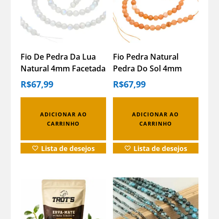
Fio De Pedra Da Lua
Fio Pedra Natural
Natural 4mm Facetada
Pedra Do Sol 4mm
Contas Pedra Da Lua
Facetada Contas
R$
67,99
R$
67,99
Pedra Do Sol
ADICIONAR AO
ADICIONAR AO
CARRINHO
CARRINHO
Lista de desejos
Lista de desejos