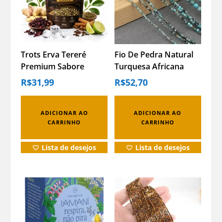
Trots Erva Tereré
Fio De Pedra Natural
Premium Sabore
Turquesa Africana
Especiarias 500g
Facetada 2mm
R$
31,99
R$
52,70
Artesana Turquesa
Africana 2mm
ADICIONAR AO
ADICIONAR AO
CARRINHO
CARRINHO
Lista de desejos
Lista de desejos