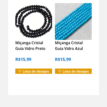
Miçanga Cristal
Miçanga Cristal
Guia Vidro Preto
Guia Vidro Azul
8mm –
Claro 8mm –
R$
15,99
R$
15,99
Espiritualidade
Espiritualidade
Preto 40 Cm 8 Mm
Azul-celeste 40 Cm
8 Mm
Lista de desejos
Lista de desejos