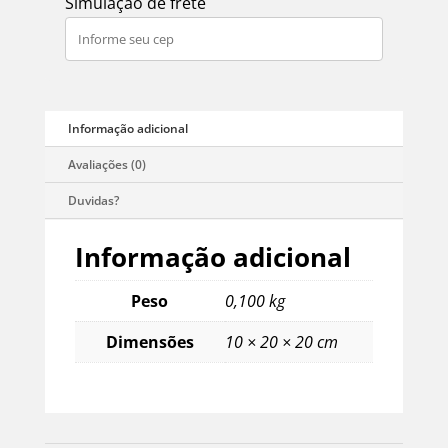
Simulação de frete
Turquesa
Africana
Facetada
2mm
Artesana
Turquesa
Africana
2mm
quantidade
Informação adicional
Peso
0,100 kg
Dimensões
10 × 20 × 20 cm