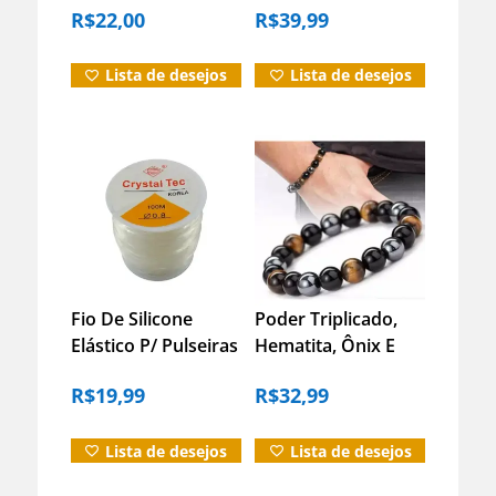
R$
22,00
R$
39,99
Lista de desejos
Lista de desejos
Informação adicional
Avaliações (0)
Fio De Silicone
Poder Triplicado,
Duvidas?
Elástico P/ Pulseiras
Hematita, Ônix E
– 0.8mm – 100m
Olho De Tigre
R$
19,99
R$
32,99
Lista de desejos
Lista de desejos