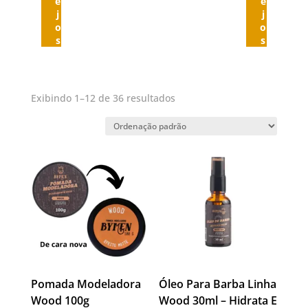
e
e
j
j
o
o
s
s
Exibindo 1–12 de 36 resultados
Pomada Modeladora
Óleo Para Barba Linha
Wood 100g
Wood 30ml – Hidrata E