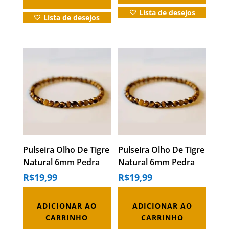
Lista de desejos
Lista de desejos
Pulseira Olho De Tigre
Pulseira Olho De Tigre
Natural 6mm Pedra
Natural 6mm Pedra
Proteção Unissex
Proteção Unissex
R$
19,99
R$
19,99
ADICIONAR AO
ADICIONAR AO
CARRINHO
CARRINHO