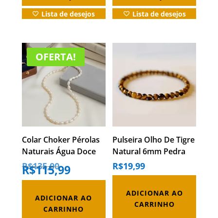
do
do
Lista de desejos
Lista de desejos
produto
produto
OFERTA!
Colar Choker Pérolas
Pulseira Olho De Tigre
Naturais Água Doce
Natural 6mm Pedra
Prata 925
Proteção Unissex
O
R$
135,00
R$
19,99
R$
115,99
preço
O
original
preço
era:
atual
R$135,00.
é:
R$115,99.
ADICIONAR AO
ADICIONAR AO
CARRINHO
CARRINHO