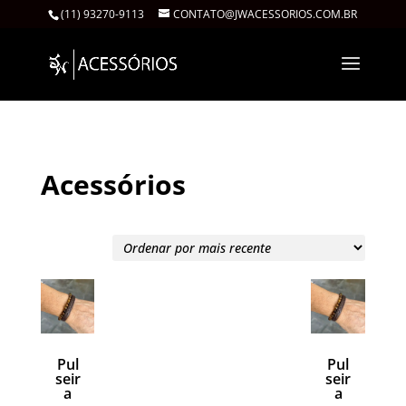
(11) 93270-9113
CONTATO@JWACESSORIOS.COM.BR
Acessórios
Pul
Pul
seir
seir
a
a