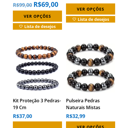
escolhidas
escolhidas
(cada)
R$
69,00
O
O
R$
99,00
preço
preço
original
atual
na
na
VER OPÇÕES
era:
é:
R$99,00.
R$69,00.
VER OPÇÕES
página
página
Lista de desejos
do
do
Lista de desejos
produto
produto
Este
produto
tem
várias
variantes.
As
opções
podem
Kit Proteção 3 Pedras-
Pulseira Pedras
ser
19 Cm
Naturais Mistas
escolhidas
Hematita Onix Olho
R$
37,00
R$
32,99
De Tigre
na
VER OPÇÕES