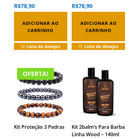
Alinha Os Fios
R$
78,90
R$
78,90
ADICIONAR AO
ADICIONAR AO
CARRINHO
CARRINHO
Lista de desejos
Lista de desejos
Este
Este
OFERTA!
produto
produto
tem
tem
várias
várias
variantes.
variantes.
As
As
opções
opções
podem
podem
Kit Proteção 3 Pedras
Kit 2balm’s Para Barba
ser
ser
Linha Wood – 140ml