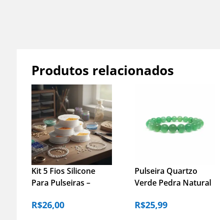
Produtos relacionados
Kit 5 Fios Silicone
Pulseira Quartzo
Para Pulseiras –
Verde Pedra Natural
0.8mm 10m Crystal
Energia Saúde
R$
26,00
R$
25,99
Tec
Equilíbrio – 17cm