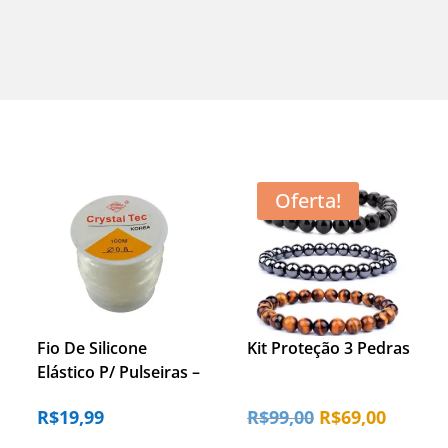
Femininas
,
Pulseiras Pedra
Oferta!
Fio De Silicone
Kit Proteção 3 Pedras
Elástico P/ Pulseiras –
0.8mm – 100m
O
O
R$
19,99
R$
99,00
R$
69,00