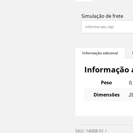
Pedra
Lápis
Simulação de frete
Lazúli
Natural
Energia
E
Proteção
Prata
Informação 
-
P
Peso
0
quantidade
Dimensões
2
SKU:
14008-01
Categorias: