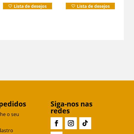
Informação adicional
Duvidas?
Lista de desejos
Lista de desejos
0.
pedidos
Siga-nos nas
redes
he o seu
dastro