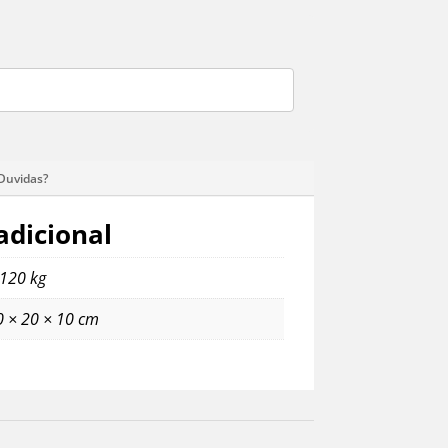
adicional
,120 kg
0 × 20 × 10 cm
Acessórios
,
Aneis
,
Pulseiras
,
Pulseiras