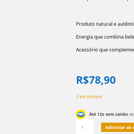
Produto natural e autênti
Energia que combina belez
Acessório que complemen
R$
78,90
2 em estoque
Até 12x sem cartão
com
Pulseira
Adicionar ao 
De