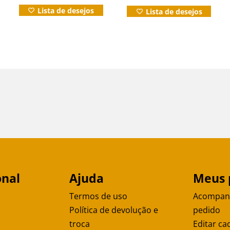
preço
preço
Lista de desejos
Lista de desejos
original
atual
era:
é:
R$99,00.
R$69,0
onal
Ajuda
Meus 
Termos de uso
Acompan
Política de devolução e
pedido
troca
Editar ca