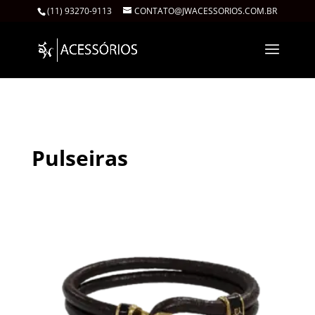
(11) 93270-9113
CONTATO@JWACESSORIOS.COM.BR
Início
/ Pulseiras
Pulseiras