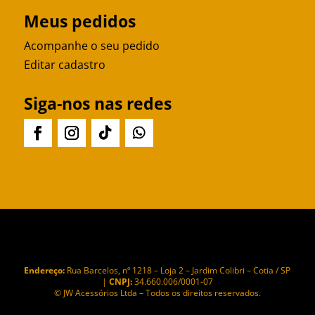
Meus pedidos
Acompanhe o seu pedido
Editar cadastro
Siga-nos nas redes
Endereço:
Rua Barcelos, nº 1218 – Loja 2 – Jardim Colibri – Cotia / SP
|
CNPJ:
34.660.006/0001-07
© JW Acessórios Ltda – Todos os direitos reservados.