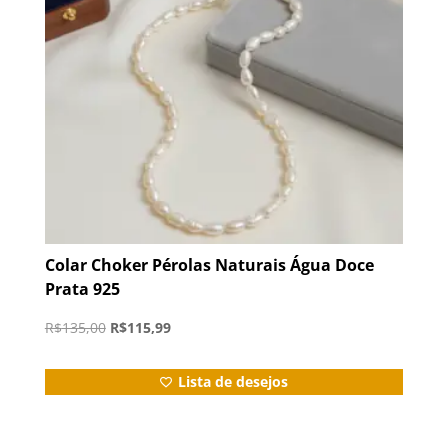
Colar Choker Pérolas Naturais Água Doce
Prata 925
O
O
R$
135,00
R$
115,99
preço
preço
original
atual
Lista de desejos
era:
é:
R$135,00.
R$115,99.