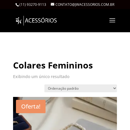
(11) 93270-9113
CONTATO@JWACESSORIOS.COM.BR
Início
/
Feminino
/ Colares Femininos
Colares Femininos
Exibindo um único resultado
Oferta!