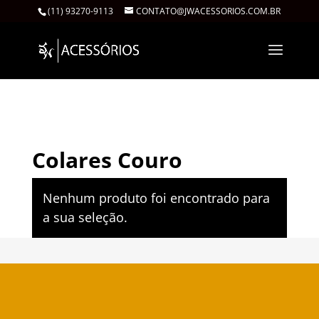
(11) 93270-9113
CONTATO@JWACESSORIOS.COM.BR
Início
/
Colares
/ Colares Couro
Colares Couro
Nenhum produto foi encontrado para
a sua seleção.