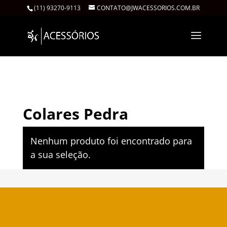
(11) 93270-9113
CONTATO@JWACESSORIOS.COM.BR
Início
/
Colares
/ Colares Pedra
Colares Pedra
Nenhum produto foi encontrado para
a sua seleção.