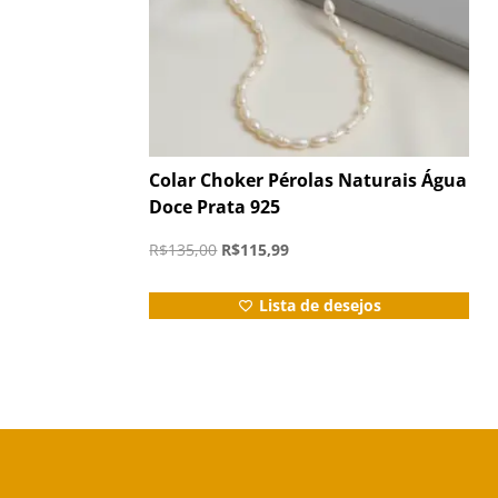
Colar Choker Pérolas Naturais Água
Doce Prata 925
O
O
R$
135,00
R$
115,99
preço
preço
original
atual
Lista de desejos
era:
é:
R$135,00.
R$115,99.