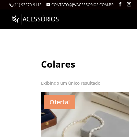
(11) 93270-9113
CONTATO@JWACESSORIOS.COM.BR
Início
/ Colares
Colares
Exibindo um único resultado
Oferta!