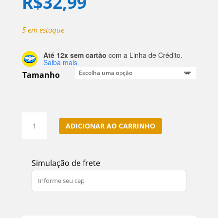
R$
32,99
5 em estoque
Até 12x sem cartão
com a Linha de Crédito.
Saiba mais
Tamanho
Poder
ADICIONAR AO CARRINHO
Triplicado,
Hematita,
Ônix
Simulação de frete
E
Olho
De
Tigre