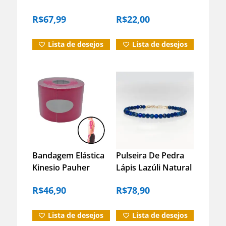
Facetada Contas
Artesanato – Joias
R$
67,99
R$
22,00
Pedra Da Lua
Lista de desejos
Lista de desejos
Bandagem Elástica
Pulseira De Pedra
Kinesio Pauher
Lápis Lazúli Natural
Classic Tape 5m –
Energia E Proteção
R$
46,90
R$
78,90
Rosa
Prata – G
Lista de desejos
Lista de desejos