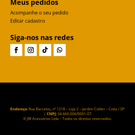
Meus pedidos
Acompanhe o seu pedido
Editar cadastro
Siga-nos nas redes
Endereço:
Rua Barcelos, nº 1218 – Loja 2 – Jardim Colibri – Cotia / SP
|
CNPJ:
34.660.006/0001-07
© JW Acessórios Ltda – Todos os direitos reservados.