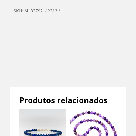
SKU:
MLB3792142313
Categorias:
Acessórios
,
Feminino
,
Lançamentos
,
Masculino
,
Pulseiras
,
Pulseiras Femininas
,
Pulseiras Masculinas
,
Pulseiras
Pedra
Tags:
acessórios
,
Masculino
,
mix de
pulseiras
Produtos relacionados