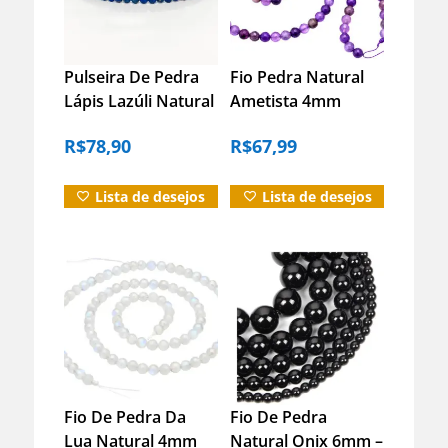
Pulseira De Pedra
Fio Pedra Natural
Lápis Lazúli Natural
Ametista 4mm
Energia E Proteção
Facetada Contas
R$
78,90
R$
67,99
Prata – P
Ametista
Lista de desejos
Lista de desejos
Fio De Pedra Da
Fio De Pedra
Lua Natural 4mm
Natural Onix 6mm –