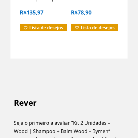
Pomada – Matte
Hidrata E Alinha Os
R$
135,97
R$
78,90
Bymen Shampoo-
Fios
pomada
Lista de desejos
Lista de desejos
Informação adicional
Rever
Avaliações (0)
Duvidas?
Seja o primeiro a avaliar “Kit 2 Unidades –
Wood | Shampoo + Balm Wood – Bymen”