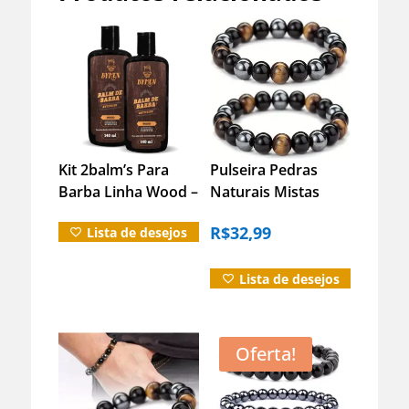
Kit 2balm’s Para
Pulseira Pedras
Barba Linha Wood –
Naturais Mistas
140ml (cada)
Hematita Onix Olho
R$
32,99
Lista de desejos
De Tigre
Lista de desejos
Oferta!