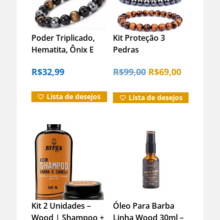
Poder Triplicado,
Kit Proteção 3
Hematita, Ônix E
Pedras
Olho De Tigre
O
O
R$
32,99
R$
99,00
R$
69,00
preço
preço
Lista de desejos
Lista de desejos
original
atual
era:
é:
R$99,00.
R$69,00.
Kit 2 Unidades –
Óleo Para Barba
Wood | Shampoo +
Linha Wood 30ml –