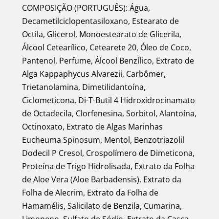
COMPOSIÇÃO (PORTUGUÊS): Água,
Decametilciclopentasiloxano, Estearato de
Octila, Glicerol, Monoestearato de Glicerila,
Álcool Cetearílico, Cetearete 20, Óleo de Coco,
Pantenol, Perfume, Álcool Benzílico, Extrato de
Alga Kappaphycus Alvarezii, Carbômer,
Trietanolamina, Dimetilidantoína,
Ciclometicona, Di-T-Butil 4 Hidroxidrocinamato
de Octadecila, Clorfenesina, Sorbitol, Alantoína,
Octinoxato, Extrato de Algas Marinhas
Eucheuma Spinosum, Mentol, Benzotriazolil
Dodecil P Cresol, Crospolímero de Dimeticona,
Proteína de Trigo Hidrolisada, Extrato da Folha
de Aloe Vera (Aloe Barbadensis), Extrato da
Folha de Alecrim, Extrato da Folha de
Hamamélis, Salicilato de Benzila, Cumarina,