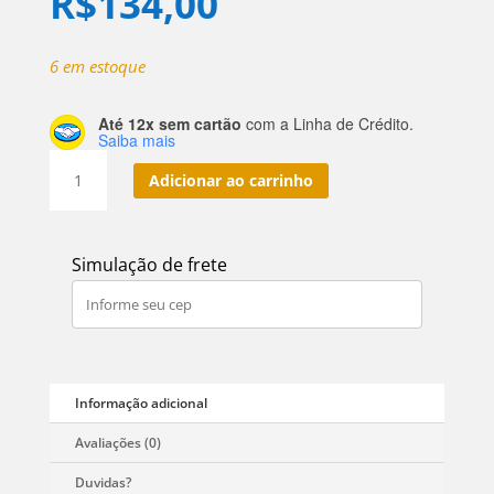
R$
134,00
6 em estoque
Até 12x sem cartão
com a Linha de Crédito.
Saiba mais
Kit
Adicionar ao carrinho
2
Unidades
-
Simulação de frete
Wood
|
Shampoo
+
Balm
Wood
-
Bymen