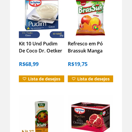
Kit 10 Und Pudim
Refresco em Pó
De Coco Dr. Oetker
Brassuk Manga
50g Fácil Preparo
300g – Fácil e
R$
68,99
R$
19,75
Economico
Lista de desejos
Lista de desejos