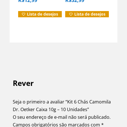
Vital Iamani
Oetker
Lista de desejos
Lista de desejos
Rever
Seja o primeiro a avaliar “Kit 6 Chás Camomila
Dr. Oetker Caixa 10g – 10 Unidades”
O seu endereço de e-mail não será publicado.
Campos obrigatórios são marcados com
*