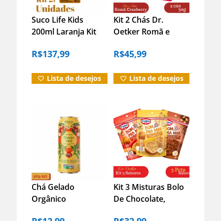
Suco Life Kids
Kit 2 Chás Dr.
200ml Laranja Kit
Oetker Romã e
Com 27 Unidades
Cranberry Sachê –
R$
137,99
R$
45,99
30g Cada
Lista de desejos
Lista de desejos
Chá Gelado
Kit 3 Misturas Bolo
Orgânico
De Chocolate,
Gaseificado Energia
Maça, Banana Dr.
R$
12,99
R$
32,99