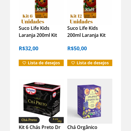
Informação adicional
Suco Life Kids
Suco Life Kids
Laranja 200ml Kit
200ml Laranja Kit
Avaliações (0)
Com 6 Unidades
Com 12 Unidades
R$
32,00
R$
50,00
Duvidas?
Lista de desejos
Lista de desejos
Kit 6 Chás Preto Dr
Chá Orgânico