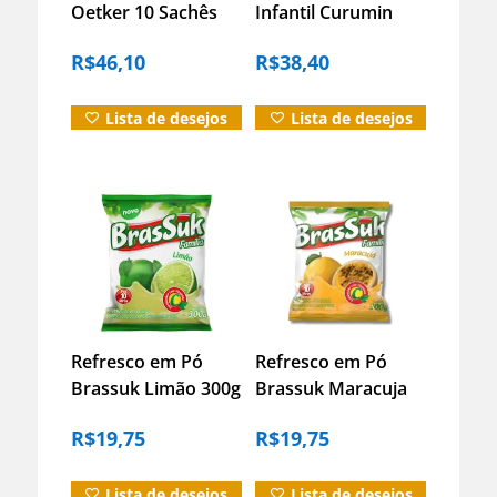
Oetker 10 Sachês
Infantil Curumin
18g Caixa Original
Lua 15 Sachês
R$
46,10
R$
38,40
Iamaní
Lista de desejos
Lista de desejos
Refresco em Pó
Refresco em Pó
Brassuk Limão 300g
Brassuk Maracuja
– Fácil e Economico
300g – Fácil e
R$
19,75
R$
19,75
Economico
Lista de desejos
Lista de desejos