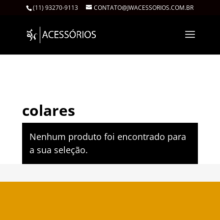
(11) 93270-9113
CONTATO@JWACESSORIOS.COM.BR
Início
/ Produtos marcados com a tag “colares”
colares
Nenhum produto foi encontrado para
a sua seleção.