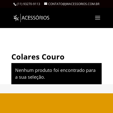
(11) 93270-9113
CONTATO@JWACESSORIOS.COM.BR
Início
/
Colares
/ Colares Couro
Colares Couro
Nenhum produto foi encontrado para
a sua seleção.