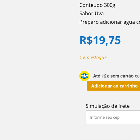
Conteudo 300g
Sabor Uva
Preparo adicionar agua 
R$
19,75
1 em estoque
Até 12x sem cartão
com
Adicionar ao carrinho
Refresco
em
Simulação de frete
Pó
Brassuk
Uva
300g