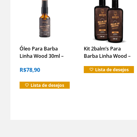
Óleo Para Barba
Kit 2balm’s Para
Linha Wood 30ml –
Barba Linha Wood –
Hidrata E Alinha Os
140ml (cada)
R$
78,90
Lista de desejos
Fios
Lista de desejos