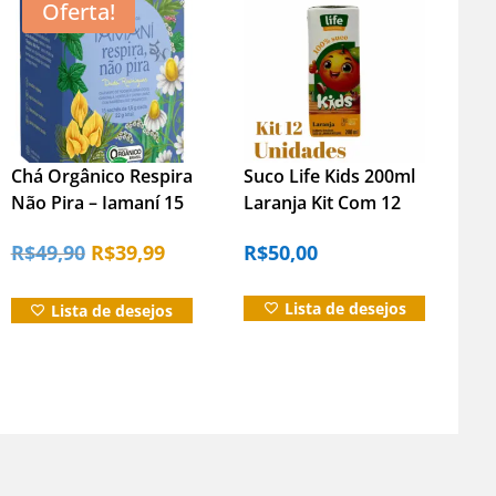
Oferta!
Chá Orgânico Respira
Suco Life Kids 200ml
Não Pira – Iamaní 15
Laranja Kit Com 12
Sachês 22g
Unidades
O
O
R$
49,90
R$
39,99
R$
50,00
preço
preço
Lista de desejos
Lista de desejos
original
atual
era:
é:
R$49,90.
R$39,99.