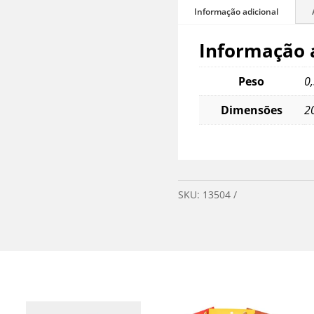
–
Fácil
e
Informação 
Economico
quantidade
Peso
0
Dimensões
2
SKU:
13504
Categorias:
Mer