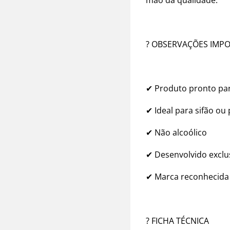
mão da qualidade.
? OBSERVAÇÕES IMP
✔ Produto pronto pa
✔ Ideal para sifão o
✔ Não alcoólico
✔ Desenvolvido exclu
✔ Marca reconhecida
? FICHA TÉCNICA