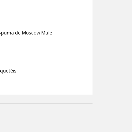
Espuma de Moscow Mule
oquetéis
ebidas
,
Mercearia