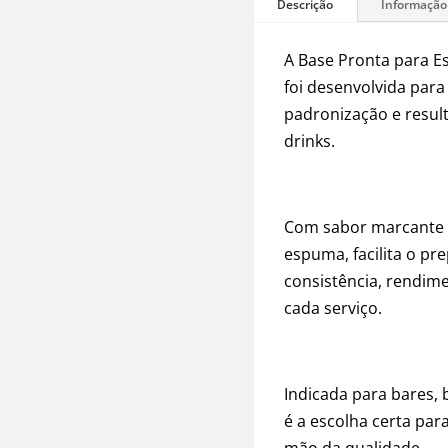
-
500ml
quantidade
A Base Pronta para 
foi desenvolvida para
padronização e resul
drinks.
Com sabor marcante d
espuma, facilita o p
consistência, rendim
cada serviço.
Indicada para bares, 
é a escolha certa par