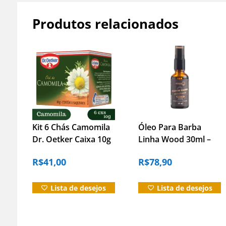
Produtos relacionados
Kit 6 Chás Camomila
Óleo Para Barba
Dr. Oetker Caixa 10g
Linha Wood 30ml –
– 10 Unidades
Hidrata E Alinha Os
R$
41,00
R$
78,90
Fios
Lista de desejos
Lista de desejos