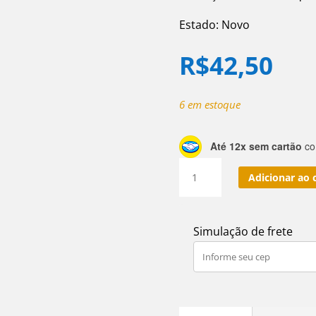
Estado: Novo
R$
42,50
6 em estoque
Até 12x sem cartão
com
Tutto
Adicionar ao 
Drinks
Base
Espuma
Simulação de frete
de
Moscow
Mule
Gengibre