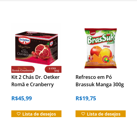
Kit 2 Chás Dr. Oetker
Refresco em Pó
Romã e Cranberry
Brassuk Manga 300g
Sachê – 30g Cada
– Fácil e Economico
R$
45,99
R$
19,75
Lista de desejos
Lista de desejos