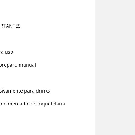
ORTANTES
Descrição
Informação adicional
Duvid
ra uso
u preparo manual
sivamente para drinks
 no mercado de coquetelaria