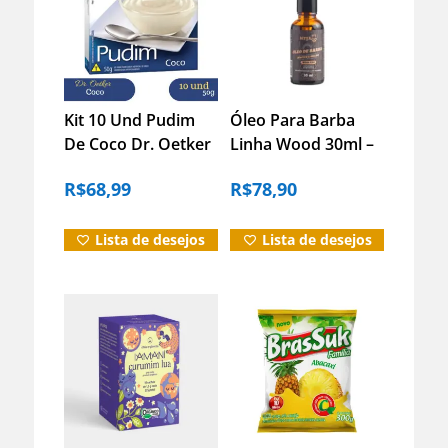
Kit 10 Und Pudim
Óleo Para Barba
De Coco Dr. Oetker
Linha Wood 30ml –
50g Fácil Preparo
Hidrata E Alinha Os
R$
68,99
R$
78,90
Fios
Lista de desejos
Lista de desejos