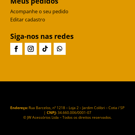
Meus pedidos
Acompanhe o seu pedido
Editar cadastro
Siga-nos nas redes
Endereço:
Rua Barcelos, nº 1218 – Loja 2 – Jardim Colibri – Cotia / SP
|
CNPJ:
34.660.006/0001-07
© JW Acessórios Ltda – Todos os direitos reservados.