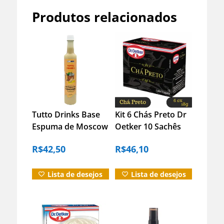
Produtos relacionados
Informação adicional
Avaliações (0)
Tutto Drinks Base
Kit 6 Chás Preto Dr
Espuma de Moscow
Oetker 10 Sachês
Duvidas?
Mule Gengibre –
18g Caixa Original
R$
42,50
R$
46,10
500ml
Lista de desejos
Lista de desejos