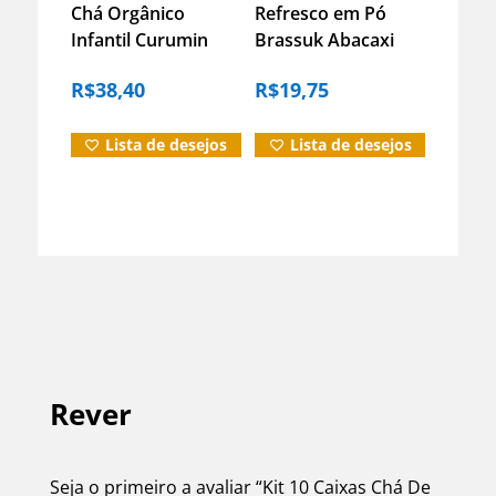
Chá Orgânico
Refresco em Pó
Infantil Curumin
Brassuk Abacaxi
Lua 15 Sachês
300g – Fácil e
R$
38,40
R$
19,75
Iamaní
Economico
Lista de desejos
Lista de desejos
Rever
Seja o primeiro a avaliar “Kit 10 Caixas Chá De