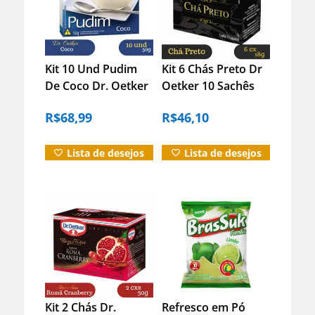
Kit 10 Und Pudim
Kit 6 Chás Preto Dr
De Coco Dr. Oetker
Oetker 10 Sachês
Informação adicional
50g Fácil Preparo
18g Caixa Original
R$
68,99
R$
46,10
Avaliações (0)
Lista de desejos
Lista de desejos
Duvidas?
Kit 2 Chás Dr.
Refresco em Pó