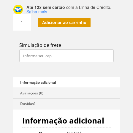
Até 12x sem cartão
com a Linha de Crédito.
Saiba mais
Refresco
Adicionar ao carrinho
em
Pó
Brassuk
Simulação de frete
Laranja
300g
–
Fácil
e
Economico
quantidade
Informação adicional