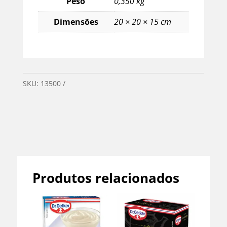
Peso
0,350 kg
Dimensões
20 × 20 × 15 cm
SKU:
13500
Categorias:
Mercearia
,
Sem categoria
Produtos relacionados