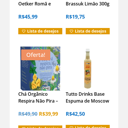
Oetker Romã e
Brassuk Limão 300g
Cranberry Sachê –
– Fácil e Economico
R$
45,99
R$
19,75
30g Cada
Lista de desejos
Lista de desejos
Oferta!
Chá Orgânico
Tutto Drinks Base
Respira Não Pira –
Espuma de Moscow
Iamaní 15 Sachês
Mule Gengibre –
O
O
R$
49,90
R$
39,99
R$
42,50
22g
500ml
preço
preço
Lista de desejos