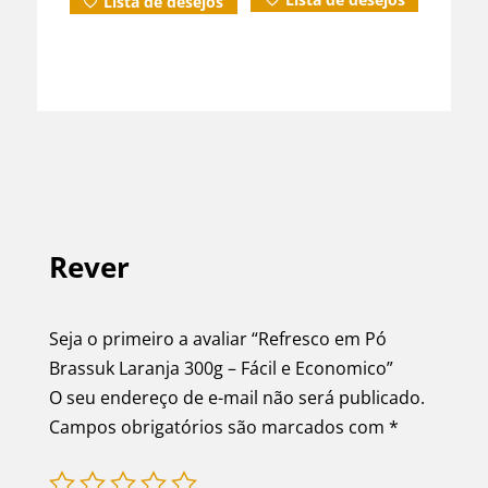
Lista de desejos
original
atual
era:
é:
R$49,90.
R$39,99.
Rever
Seja o primeiro a avaliar “Refresco em Pó
Brassuk Laranja 300g – Fácil e Economico”
O seu endereço de e-mail não será publicado.
Campos obrigatórios são marcados com
*