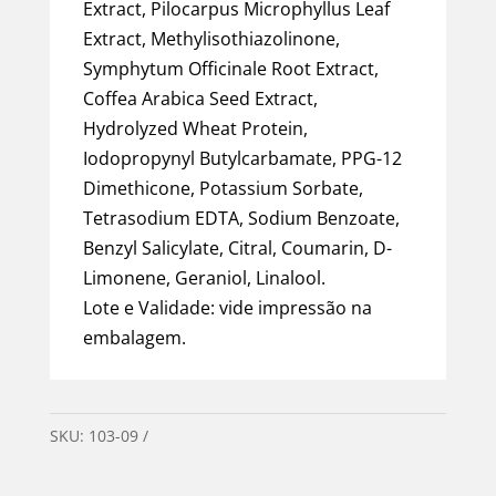
Extract, Pilocarpus Microphyllus Leaf
Extract, Methylisothiazolinone,
Symphytum Officinale Root Extract,
Coffea Arabica Seed Extract,
Hydrolyzed Wheat Protein,
Iodopropynyl Butylcarbamate, PPG-12
Dimethicone, Potassium Sorbate,
Tetrasodium EDTA, Sodium Benzoate,
Benzyl Salicylate, Citral, Coumarin, D-
Limonene, Geraniol, Linalool.
Lote e Validade: vide impressão na
embalagem.
SKU:
103-09
Categorias:
Acessórios
,
Barba
,
Masculino
,
Mercearia