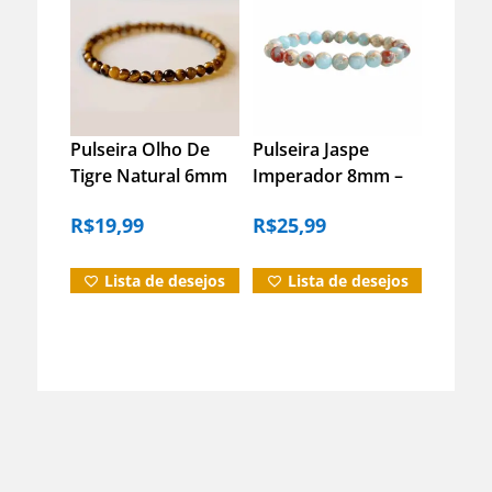
Pulseira Olho De
Pulseira Jaspe
Tigre Natural 6mm
Imperador 8mm –
Pedra Proteção
19 Cm
R$
19,99
R$
25,99
Unissex
Lista de desejos
Lista de desejos