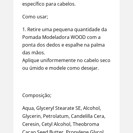
específico para cabelos.
Como usar;
Descrição
Retire uma pequena quantidade da
Informação adicional
Pomada Modeladora WOOD com a
ponta dos dedos e espalhe na palma
Duvidas?
das mãos.
Aplique uniformemente no cabelo seco
ou úmido e modele como desejar.
Composição;
Aqua, Glyceryl Stearate SE, Alcohol,
Glycerin, Petrolatum, Candelilla Cera,
Ceresin, Cetyl Alcohol, Theobroma
Cacao Seed Butter, Propylene Glycol,