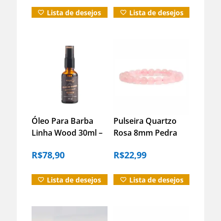
17cm
Lista de desejos
Lista de desejos
Óleo Para Barba
Pulseira Quartzo
Linha Wood 30ml –
Rosa 8mm Pedra
Hidrata E Alinha Os
Natural Amor
R$
78,90
R$
22,99
Fios
Energia – 21cm
Lista de desejos
Lista de desejos