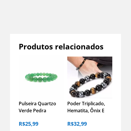
Produtos relacionados
Pulseira Quartzo
Poder Triplicado,
Verde Pedra
Hematita, Ônix E
Natural Energia
Olho De Tigre
R$
25,99
R$
32,99
Saúde Equilíbrio –