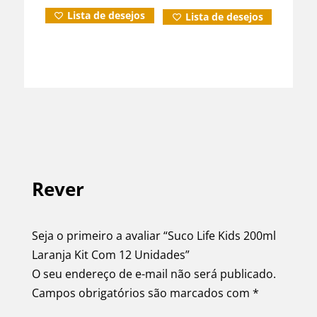
preço
preço
Lista de desejos
Lista de desejos
original
atual
era:
é:
R$39,99.
R$38,90.
Rever
Seja o primeiro a avaliar “Suco Life Kids 200ml
Laranja Kit Com 12 Unidades”
O seu endereço de e-mail não será publicado.
Campos obrigatórios são marcados com
*