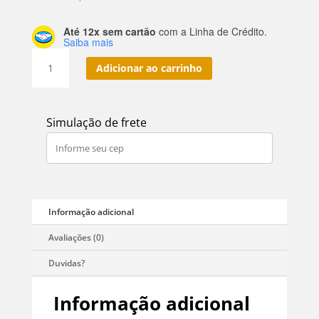
Até 12x sem cartão
com a Linha de Crédito.
Saiba mais
Suco
Adicionar ao carrinho
Life
Kids
200ml
Simulação de frete
Laranja
Kit
Com
12
Unidades
quantidade
Informação adicional