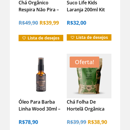
Chá Orgânico
Suco Life Kids
Respira Não Pira –
Laranja 200ml Kit
Iamaní 15 Sachês
Com 6 Unidades
O
O
R$
49,90
R$
39,99
R$
32,00
22g
preço
preço
Lista de desejos
Lista de desejos
original
atual
era:
é:
Oferta!
R$49,90.
R$39,99.
Óleo Para Barba
Chá Folha De
Linha Wood 30ml –
Hortelã Orgânica
Hidrata E Alinha Os
Natural 30g –
O
O
R$
78,90
R$
39,99
R$
38,90
Fios
Iamaní