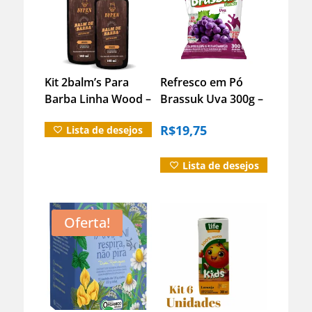
Kit 2balm’s Para
Refresco em Pó
Barba Linha Wood –
Brassuk Uva 300g –
140ml (cada)
Fácil e Economico
R$
19,75
Lista de desejos
Lista de desejos
Informação adicional
Oferta!
Avaliações (0)
Duvidas?