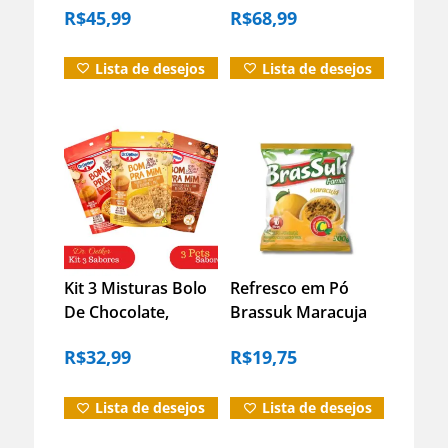
R$
45,99
R$
68,99
30g Cada
Lista de desejos
Lista de desejos
Kit 3 Misturas Bolo
Refresco em Pó
De Chocolate,
Brassuk Maracuja
Maça, Banana Dr.
300g – Fácil e
R$
32,99
R$
19,75
Oetker
Economico
Lista de desejos
Lista de desejos