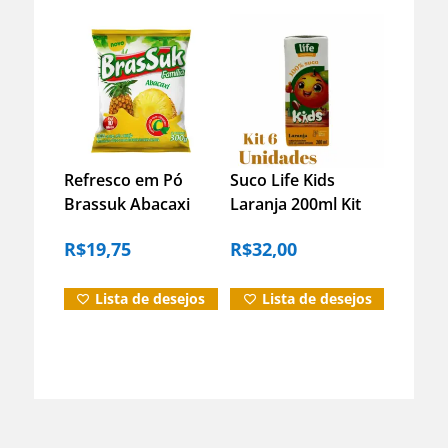
Refresco em Pó
Suco Life Kids
Brassuk Abacaxi
Laranja 200ml Kit
300g – Fácil e
Com 6 Unidades
R$
19,75
R$
32,00
Economico
Lista de desejos
Lista de desejos