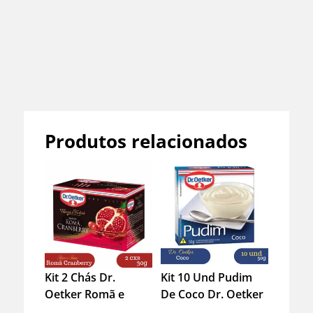
Suplementos
Produtos relacionados
Informação adicional
Kit 2 Chás Dr.
Kit 10 Und Pudim
Avaliações (0)
Oetker Romã e
De Coco Dr. Oetker
Cranberry Sachê –
50g Fácil Preparo
Duvidas?