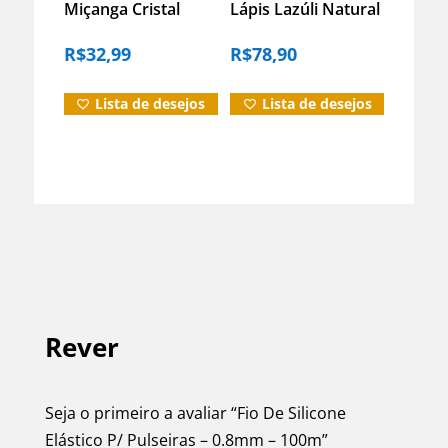
Miçanga Cristal
Lápis Lazúli Natural
Guia Vidro
Energia E Proteção
R$
32,99
R$
78,90
Vermelho 8mm
Prata – P
Vermelho 40 Cm 8
Mm
Lista de desejos
Lista de desejos
Rever
Seja o primeiro a avaliar “Fio De Silicone
Elástico P/ Pulseiras – 0.8mm – 100m”