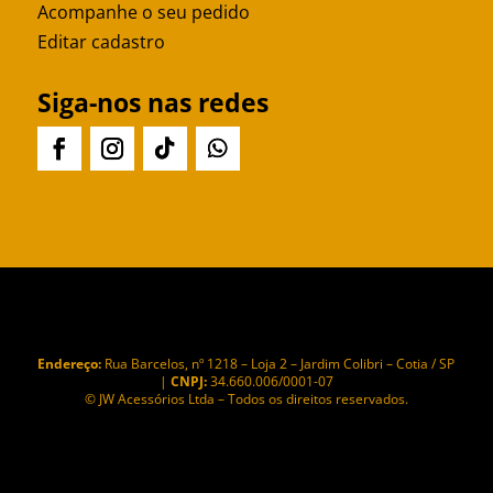
Acompanhe o seu pedido
Editar cadastro
Siga-nos nas redes
Endereço:
Rua Barcelos, nº 1218 – Loja 2 – Jardim Colibri – Cotia / SP
|
CNPJ:
34.660.006/0001-07
© JW Acessórios Ltda – Todos os direitos reservados.