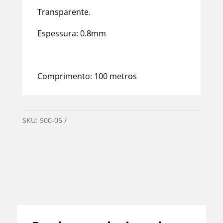
Transparente.
Espessura: 0.8mm
Comprimento: 100 metros
Descrição
SKU:
500-05
Categorias:
Materiais Kit Montagens
,
Pulseiras Femininas
Informação adicional
Avaliações (0)
Duvidas?