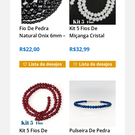
Fio De Pedra
Kit 5 Fios De
Natural Onix 6mm –
Miçanga Cristal
Artesanato – Joias
Guia Vidro Branco
R$
22,00
R$
32,99
8mm Branco 40 Cm
8 Mm
Lista de desejos
Lista de desejos
Kit 5 Fios De
Pulseira De Pedra