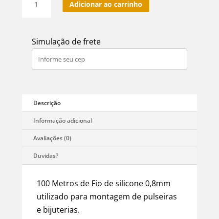
Adicionar ao carrinho
De
Silicone
Elástico
Simulação de frete
P/
Pulseiras
-
0.8mm
-
100m
quantidade
100 Metros de Fio de silicone 0,8mm
utilizado para montagem de pulseiras
e bijuterias.