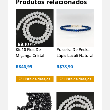
Produtos relacionados
Kit 10 Fios De
Pulseira De Pedra
Miçanga Cristal
Lápis Lazúli Natural
Guia Vidro Branco
Energia E Proteção
R$
46,99
R$
78,90
8mm Branco 40 Cm
Prata – G
8 Mm
Lista de desejos
Lista de desejos