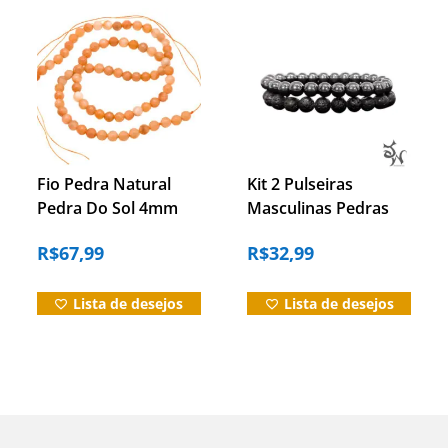
Fio Pedra Natural
Kit 2 Pulseiras
Pedra Do Sol 4mm
Masculinas Pedras
Facetada Contas
Hematita E Vulcânica
R$
67,99
R$
32,99
Pedra Do Sol
8mm
Lista de desejos
Lista de desejos