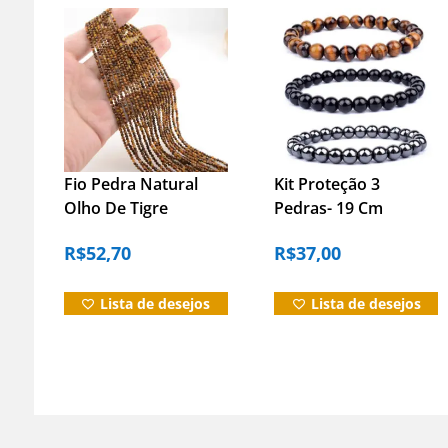
Fio Pedra Natural
Kit Proteção 3
Olho De Tigre
Pedras- 19 Cm
Facetada 4mm –
R$
52,70
R$
37,00
Artesanato O. Tigre
4mm Facetada
Lista de desejos
Lista de desejos