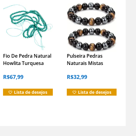
Informação adicional
Avaliações (0)
Du
Fio De Pedra Natural
Pulseira Pedras
Howlita Turquesa
Naturais Mistas
4mm Facetada
Hematita Onix Olho
R$
67,99
R$
32,99
Contas Howlita
De Tigre
Turquesa
Lista de desejos
Lista de desejos