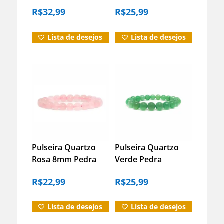
Hematita E
19 Cm
R$
32,99
R$
25,99
Vulcânica 8mm
Lista de desejos
Lista de desejos
Pulseira Quartzo
Pulseira Quartzo
Rosa 8mm Pedra
Verde Pedra
Natural Amor
Natural Energia
R$
22,99
R$
25,99
Energia – 19cm
Saúde Equilíbrio –
21cm
Lista de desejos
Lista de desejos