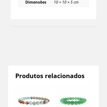
Dimensões
10 × 10 × 5 cm
Categorias:
Acessórios
,
Barba
,
Masculino
,
Mercearia
Produtos relacionados
Informação adicional