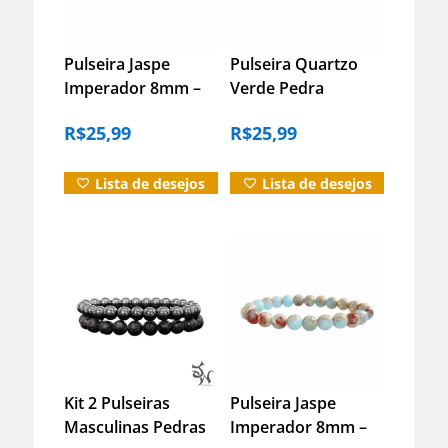
Avaliações (0)
Duvidas?
Pulseira Jaspe
Pulseira Quartzo
Imperador 8mm –
Verde Pedra
21 Cm
Natural Energia
R$
25,99
R$
25,99
Saúde Equilíbrio –
17cm
Lista de desejos
Lista de desejos
Kit 2 Pulseiras
Pulseira Jaspe
Masculinas Pedras
Imperador 8mm –