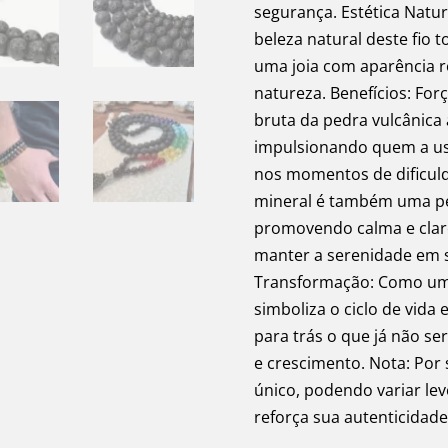
segurança. Estética Natur
beleza natural deste fio 
uma joia com aparência 
natureza. Benefícios: For
bruta da pedra vulcânica a
impulsionando quem a usa
nos momentos de dificulda
mineral é também uma ped
promovendo calma e clare
manter a serenidade em s
Transformação: Como uma
simboliza o ciclo de vida 
para trás o que já não s
e crescimento. Nota: Por 
único, podendo variar le
reforça sua autenticidade 