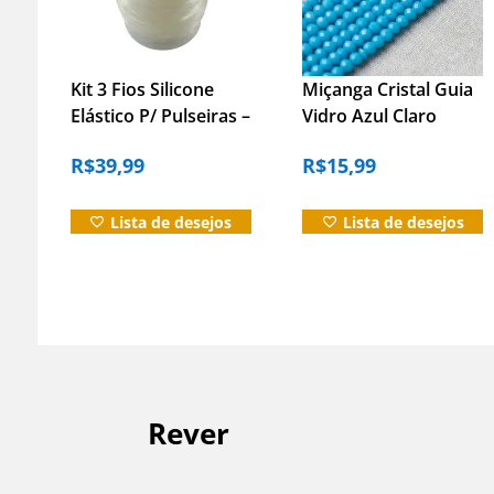
Kit 3 Fios Silicone
Miçanga Cristal Guia
Elástico P/ Pulseiras –
Vidro Azul Claro
0.8mm – 100m
8mm –
R$
39,99
R$
15,99
Espiritualidade Azul-
celeste 40 Cm 8 Mm
Lista de desejos
Lista de desejos
Rever