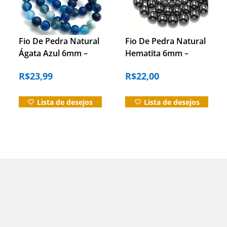
Fio De Pedra Natural
Fio De Pedra Natural
Ágata Azul 6mm –
Hematita 6mm –
Artesanato – Joias
Artesanato – Joias
R$
23,99
R$
22,00
Ágata 6mm
Lista de desejos
Lista de desejos