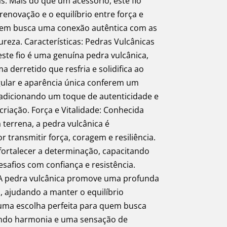
s. Mais do que um acessório, este fio
renovação e o equilíbrio entre força e
quem busca uma conexão autêntica com as
ureza. Características: Pedras Vulcânicas
ste fio é uma genuína pedra vulcânica,
 derretido que resfria e solidifica ao
egular e aparência única conferem um
o, adicionando um toque de autenticidade e
criação. Força e Vitalidade: Conhecida
terrena, a pedra vulcânica é
transmitir força, coragem e resiliência.
fortalecer a determinação, capacitando
safios com confiança e resistência.
A pedra vulcânica promove uma profunda
 ajudando a manter o equilíbrio
É uma escolha perfeita para quem busca
zendo harmonia e uma sensação de