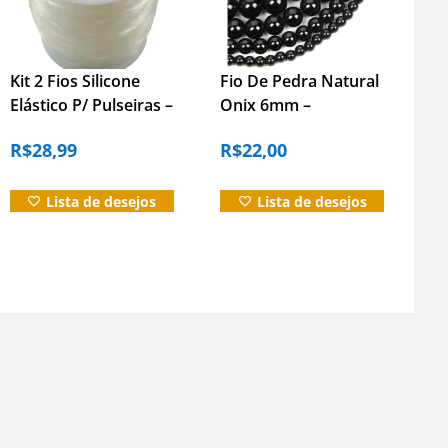
Informação adicional
Avaliações (0)
Du
Kit 2 Fios Silicone
Fio De Pedra Natural
Elástico P/ Pulseiras –
Onix 6mm –
0.8mm – 100m
Artesanato – Joias
R$
28,99
R$
22,00
Lista de desejos
Lista de desejos