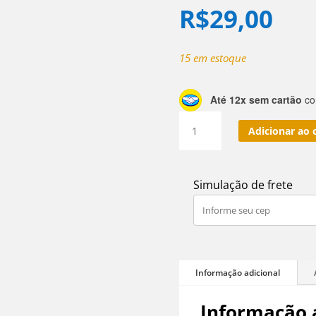
R$
29,00
15 em estoque
Até 12x sem cartão
com
Fio
Adicionar ao 
De
Pedra
Vulcânica
Simulação de frete
Natural
8mm
Aprox:
45
Conta
Bolinhas
Informação 
quantidade