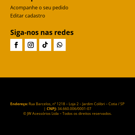
Acompanhe o seu pedido
Editar cadastro
Siga-nos nas redes
Endereço:
Rua Barcelos, nº 1218 – Loja 2 – Jardim Colibri – Cotia / SP
|
CNPJ:
34.660.006/0001-07
© JW Acessórios Ltda – Todos os direitos reservados.