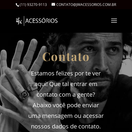
(11) 93270-9113
CONTATO@JWACESSORIOS.COM.BR
Contato
Estamos felizes por te ver
aqui! Que tal entrar em
contato com a gente?
Abaixo você pode enviar
uma mensagem ou acessar
nossos dados de contato.