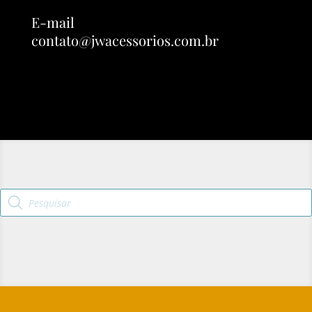
E-mail
contato@jwacessorios.com.br
Pesquisar
produtos